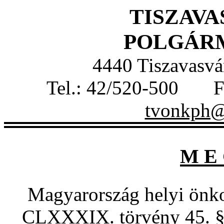
TISZAVA
POLGÁR
4440 Tiszavasvár
Tel.: 42/520-500 F
tvonkph@t
M E 
Magyarország helyi önko
CLXXXIX. törvény 45. §.