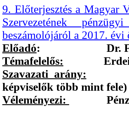
9. Előterjesztés a Magyar V
Szervezetének pénzügy
beszámolójáról a 2017. évi
Előadó
:
Dr. 
Témafelelős:
Erdei Kole
Szavazati arány:
egysze
képviselők több mint fele)
Véleményezi:
Pénzügyi 