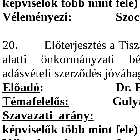
képviselők több mint fele)
Véleményezi:
Szociális
20. Előterjesztés a Tiszav
alatti önkormányzati bé
adásvételi szerződés jóváha
Előadó
:
Dr. 
Témafelelős:
Gulyásné G
Szavazati arány:
egysze
képviselők több mint fele)