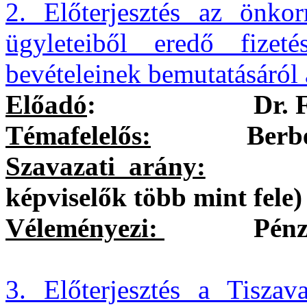
2. Előterjesztés az önkor
ügyleteiből eredő fizeté
bevételeinek bemutatásáról
Előadó
:
Dr. 
Témafelelős:
Berbécs Ib
Szavazati arány:
egysze
képviselők több mint fele)
Véleményezi:
Pénzügyi 
3. Előterjesztés a Tiszav