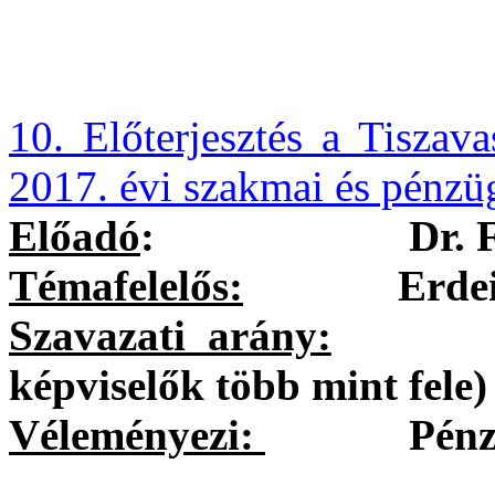
10. Előterjesztés a Tiszav
2017. évi szakmai és pénzü
Előadó
:
Dr. 
Témafelelős:
Erdei Kole
Szavazati arány:
egysze
képviselők több mint fele)
Véleményezi:
Pénzügyi 