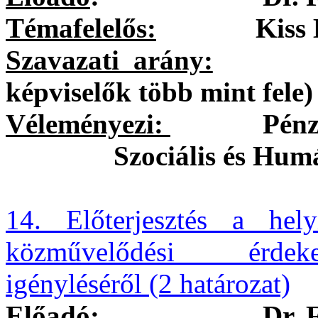
Témafelelős:
Kiss Brigi
Szavazati arány:
egysze
képviselők több mint fele)
Véleményezi:
Pénzügyi 
Szociális és Hum
14. Előterjesztés a hel
közművelődési érdeke
igényléséről (2 határozat)
Előadó
:
Dr. 