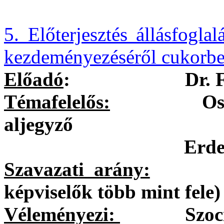
5. Előterjesztés állásfogla
kezdeményezéséről cukorbe
Előadó
:
Dr. 
Témafelelős:
Ostorházi
aljegyző
Erdei Kolett k
Szavazati arány:
egysze
képviselők több mint fele)
Véleményezi:
Szociális