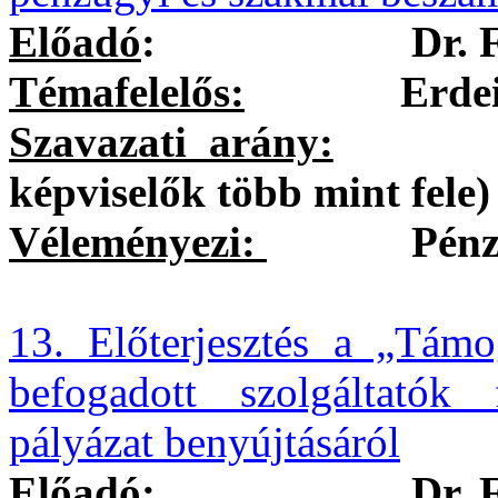
Előadó
:
Dr. 
Témafelelős:
Erdei Kole
Szavazati arány:
egysze
képviselők több mint fele)
Véleményezi:
Pénzügyi 
13. Előterjesztés a „Támo
befogadott szolgáltatók f
pályázat benyújtásáról
Előadó
:
Dr. 