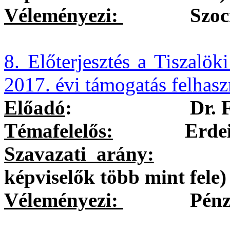
Véleményezi:
Szociális
8. Előterjesztés a Tiszalö
2017. évi támogatás felhasz
Előadó
:
Dr. 
Témafelelős:
Erdei Kole
Szavazati arány:
egysze
képviselők több mint fele)
Véleményezi:
Pénzügyi 