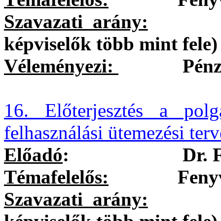
Szavazati arány:
egysze
képviselők több mint fele)
Véleményezi:
Pénzügyi 
16. Előterjesztés a pol
felhasználási ütemezési ter
Előadó
:
Dr. 
Témafelelős:
Fenyvesi-N
Szavazati arány:
egysze