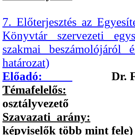
7. Előterjesztés az Egyesí
Könyvtár szervezeti egy
szakmai beszámolójáról 
határozat)
Előadó:
Dr. 
Témafelelős:
Petruská
osztályvezető
Szavazati arány:
egysze
képviselők több mint fele)