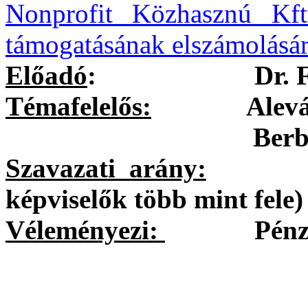
Nonprofit Közhasznú Kft
támogatásának elszámolásár
Előadó
:
Dr. 
Témafelelős:
Aleváné Si
Berbécs Ibolya 
Szavazati arány:
egysze
képviselők több mint fele)
Véleményezi:
Pénzügyi 