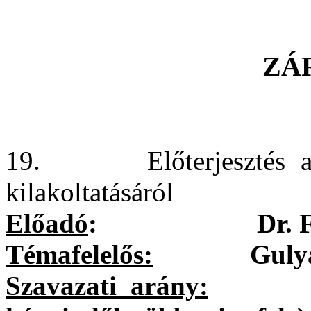
ZÁ
19. Előterjesztés a jo
kilakoltatásáról
Előadó
:
Dr. 
Témafelelős:
Gulyásné G
Szavazati arány:
egysze