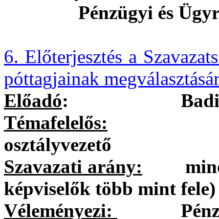
Pénzügyi és Ügyr
6. Előterjesztés a Szavazat
póttagjainak megválasztásá
Előadó
:
Badi
Témafelelős:
Petruská
osztályvezető
Szavazati arány:
minősíte
képviselők több mint fele)
Véleményezi:
Pénzügyi 