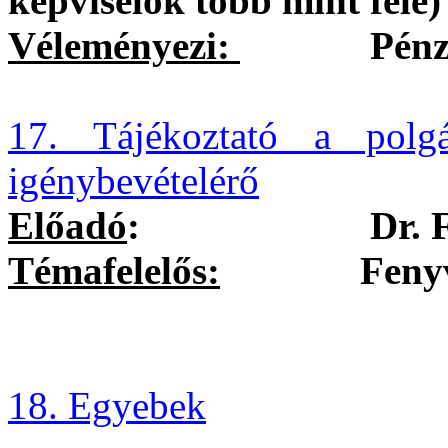
képviselők több mint fele)
Véleményezi:
Pénzügyi 
17. Tájékoztató a polg
igénybevételérő
Előadó
:
Dr. 
Témafelelős:
Fenyvesi-N
18. Egyebek