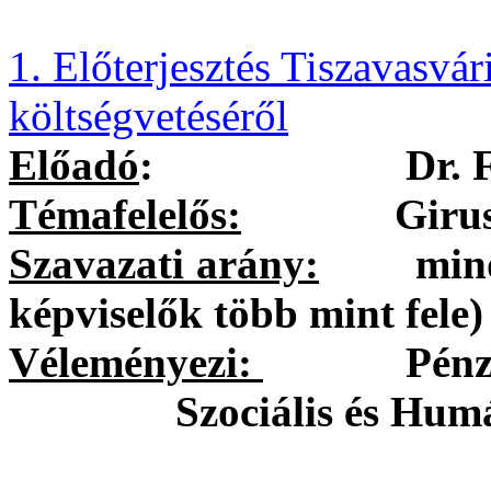
1. Előterjesztés Tiszavasv
költségvetéséről
Előadó
:
Dr. 
Témafelelős:
Girus And
Szavazati arány:
minősíte
képviselők több mint fele)
Véleményezi:
Pénzügyi 
Szociális és Hum