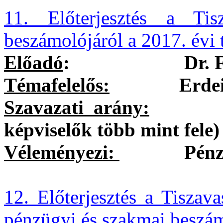
11. Előterjesztés a Tis
beszámolójáról a 2017. évi 
Előadó
:
Dr. 
Témafelelős:
Erdei Kole
Szavazati arány:
egysze
képviselők több mint fele)
Véleményezi:
Pénzügyi 
12. Előterjesztés a Tiszav
pénzügyi és szakmai beszám