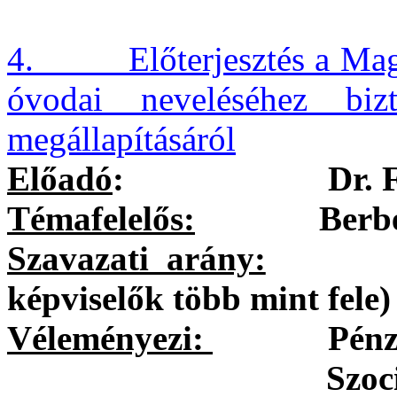
4. Előterjesztés a Magya
óvodai neveléséhez biz
megállapításáról
Előadó
:
Dr. 
Témafelelős:
Berbécs Ib
Szavazati arány:
egysze
képviselők több mint fele)
Véleményezi:
Pénzügyi 
Szociális és H