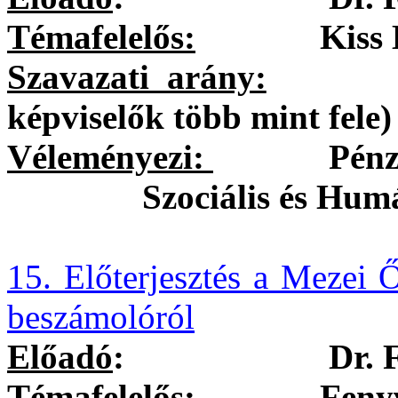
Témafelelős:
Kiss Brigi
Szavazati arány:
egysze
képviselők több mint fele)
Véleményezi:
Pénzügyi 
Szociális és Hum
15. Előterjesztés a Mezei 
beszámolóról
Előadó
:
Dr. 
Témafelelős:
Fenyvesi-N