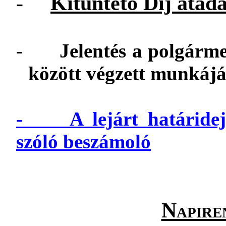
-
Kitüntető Díj átad
-
Jelentés a polgármes
között végzett munkájá
- A lejárt határidejű
szóló beszámoló
Napiren