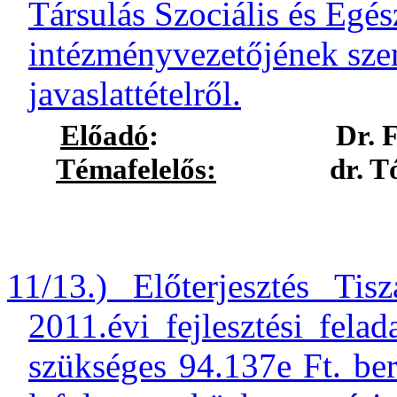
Társulás Szociális és Egé
intézményvezetőjének sze
javaslattételről.
Előadó
:
Dr. 
Témafelelős:
dr. Tóth M
11/13.)
Előterjesztés Ti
2011.évi fejlesztési felad
szükséges 94.137e Ft. ber