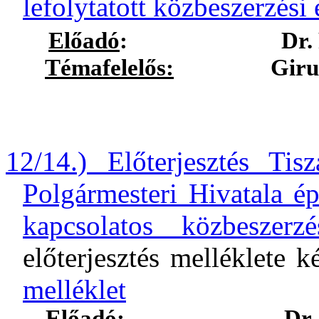
lefolytatott közbeszerzési
Előadó
:
Dr.
Témafelelős:
Girus Andr
12/14.) Előterjesztés Ti
Polgármesteri Hivatala é
kapcsolatos közbeszerzés
előterjesztés melléklete 
melléklet
Előadó
:
Dr.