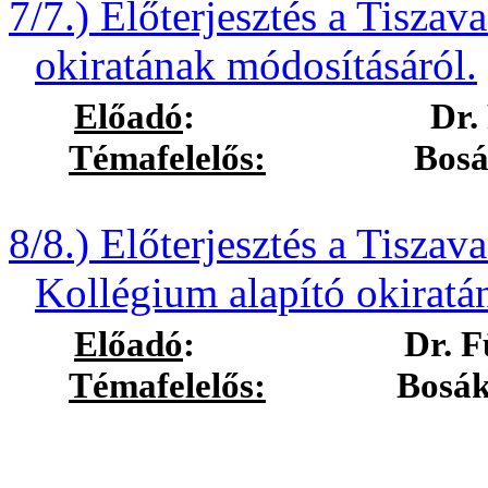
7/7.) Előterjesztés a Tiszav
okiratának módosításáról.
Előadó
:
Dr.
Témafelelős:
Bosák Nóra
8/8.) Előterjesztés a Tisza
Kollégium alapító okiratá
Előadó
:
Dr. F
Témafelelős:
Bosák Nóra