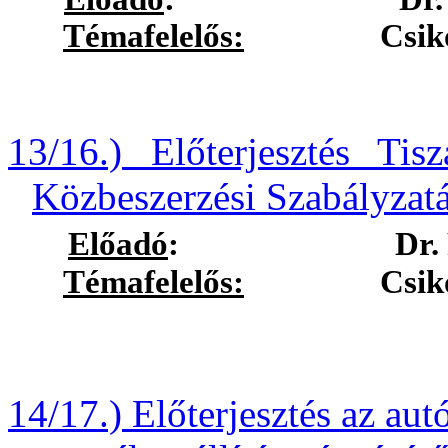
Témafelelős:
Csikós Lász
13/16.) Előterjesztés Ti
Közbeszerzési Szabályzat
Előadó
:
Dr.
Témafelelős:
Csikós Lász
14/17.)
Előterjesztés az aut