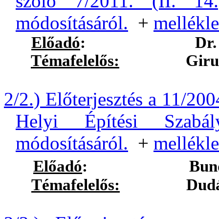
szóló 7/2011. (II. 14.
módosításáról.
+
mellékle
Előadó
:
Dr.
Témafelelős:
Girus Andr
2/2.) Előterjesztés a 11/200
Helyi Építési Szabá
módosításáról.
+
mellékle
Előadó
:
Bund
Témafelelős:
Dudás Ede