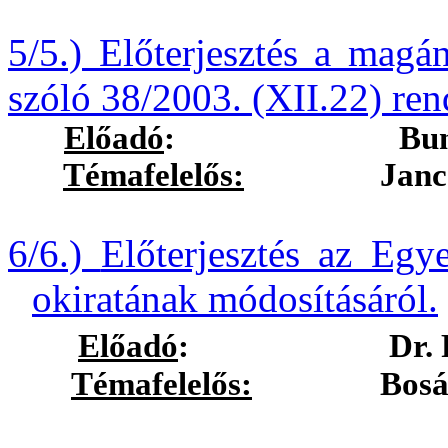
5/5.) Előterjesztés a mag
szóló 38/2003. (XII.22) rend
Előadó
:
Bun
Témafelelős:
Jancsó Ist
6/6.)
Előterjesztés az Egy
okiratának módosításáról.
Előadó
:
Dr.
Témafelelős:
Bosák Nór