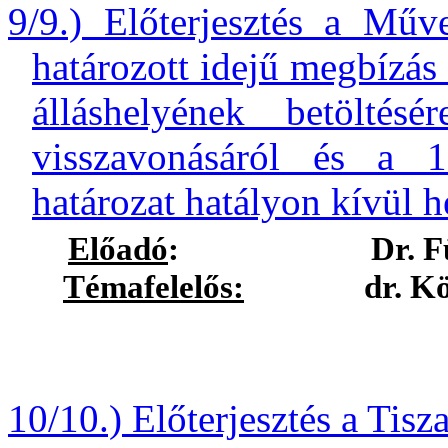
9/9.) Előterjesztés a Mű
határozott idejű megbízás 
álláshelyének betöltésé
visszavonásáról és a 1
határozat hatályon kívül h
Előadó
:
Dr. F
Témafelelős:
dr. Köblös 
10/10.) Előterjesztés a Tis