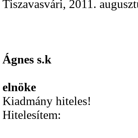
Tiszavasvári, 2011. auguszt
Bakné 
Ágnes s.k
a biz
e
Kiadmány hiteles!
Hitelesítem: