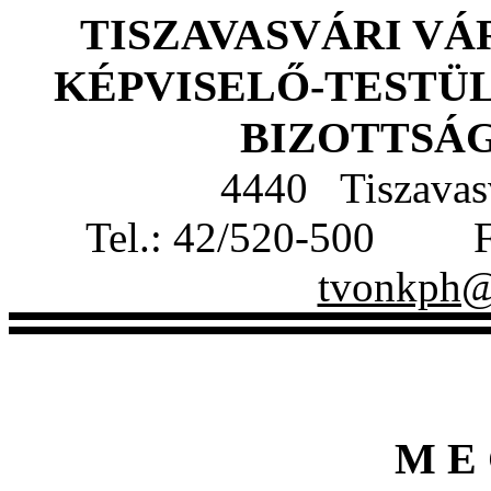
TISZAVASVÁRI V
KÉPVISELŐ-TESTÜ
BIZOTTSÁ
4440 Tiszavasv
Tel.: 42/520-500 
tvonkph@t
M E 