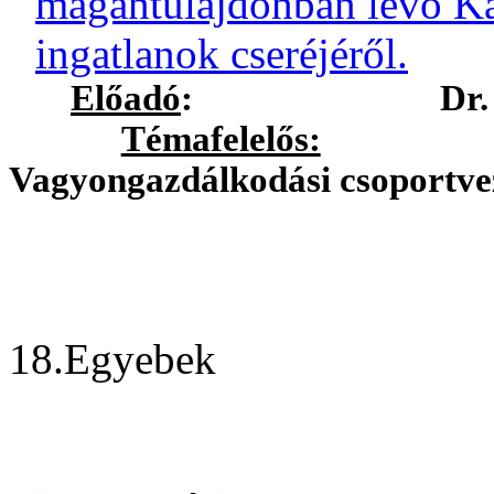
magántulajdonban lévő Kab
ingatlanok cseréjéről.
Előadó
:
Dr.
Témafelelős:
Petrus
Vagyongazdálkodási csoportve
18.Egyebek