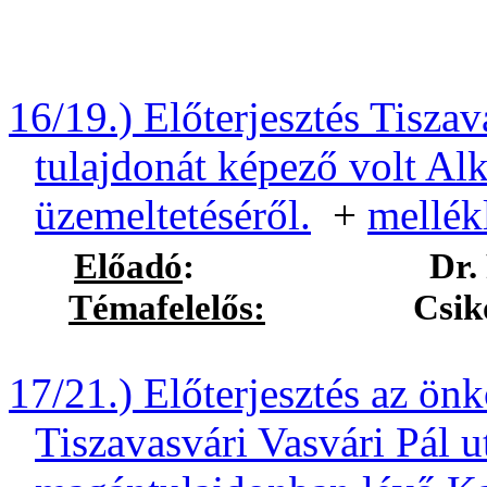
16/19
.) Előterjesztés Tisz
tulajdonát képező volt Al
üzemeltetéséről.
+
mellék
Előadó
:
Dr.
Témafelelős:
Csikós Lász
17/21.) Előterjesztés az ön
Tiszavasvári Vasvári Pál ut