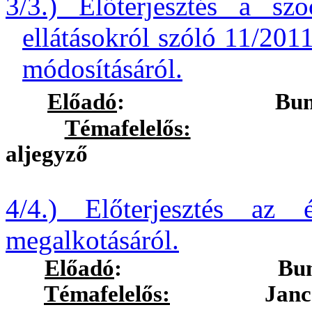
3/3.) Előterjesztés a szoc
ellátásokról szóló 11/2011
módosításáról.
Előadó
:
Bun
Témafelelős:
Ostorhá
aljegyző
4/4.) Előterjesztés az 
megalkotásáról.
Előadó
:
Bun
Témafelelős:
Jancsó Ist