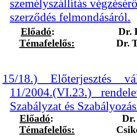
személyszállítás végzésérő
szerződés felmondásáról.
Előadó
:
Dr. 
Témafelelős:
Dr. Tóth M
15/18.) Előterjesztés v
11/2004.(VI.23.) rendel
Szabályzat és Szabályozás
Előadó
:
Dr.
Témafelelős:
Csikós Lász