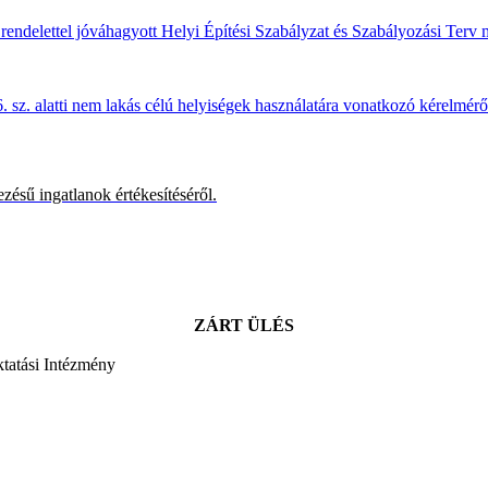
rendelettel jóváhagyott Helyi Építési Szabályzat és Szabályozási Terv 
. sz. alatti nem lakás célú helyiségek használatára vonatkozó kérelmérő
zésű ingatlanok értékesítéséről.
ZÁRT ÜLÉS
tatási Intézmény