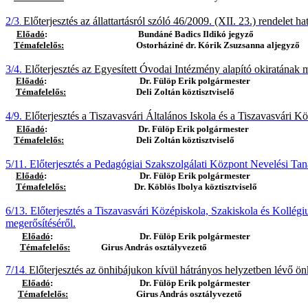
2/3
Előterjesztés az állattartásról szóló 46/2009. (XII. 23.) rendelet h
.
Előadó
:
Bundáné Badics Ildikó jegyző
Témafelelős:
Ostorháziné dr. Kórik Zsuzsanna aljegyző
3/4.
Előterjesztés az Egyesített Óvodai Intézmény alapító okiratának 
Előadó
:
Dr. Fülöp Erik polgármester
Témafelelős:
Deli Zoltán köztisztviselő
4/9.
Előterjesztés a Tiszavasvári Általános Iskola és a Tiszavasvári K
Előadó
:
Dr. Fülöp Erik polgármester
Témafelelős:
Deli Zoltán köztisztviselő
5/11.
Előterjesztés a Pedagógiai Szakszolgálati Központ Nevelési Tan
Előadó
:
Dr. Fülöp Erik polgármester
Témafelelős:
Dr. Köblös Ibolya köztisztviselő
6/13.
Előterjesztés a Tiszavasvári Középiskola, Szakiskola és Kollég
megerősítéséről.
Előadó
:
Dr. Fülöp Erik polgármester
Témafelelős:
Girus András osztályvezető
7/14
Előterjesztés az önhibájukon kívül hátrányos helyzetben lévő ö
.
Előadó
:
Dr. Fülöp Erik polgármester
Témafelelős:
Girus András osztályvezető