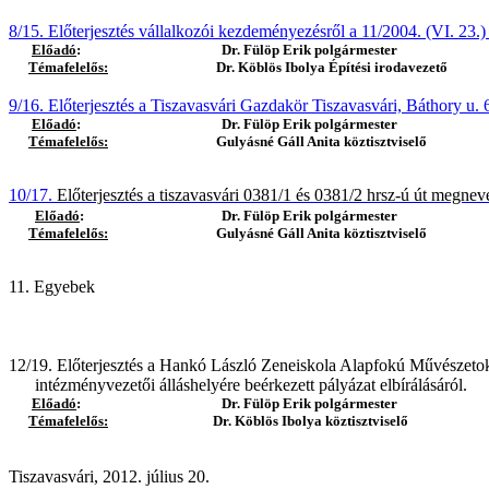
8/15. Előterjesztés
vállalkozói kezdeményezésről a 11/2004. (VI. 23.) 
Előadó
:
Dr. Fülöp Erik polgármester
Témafelelős:
Dr. Köblös Ibolya Építési irodavezető
9/16.
Előterjesztés a Tiszavasvári Gazdakör Tiszavasvári, Báthory u. 6
Előadó
:
Dr. Fülöp Erik polgármester
Témafelelős:
Gulyásné Gáll Anita köztisztviselő
10/17.
Előterjesztés a tiszavasvári 0381/1 és 0381/2 hrsz-ú út megneve
Előadó
:
Dr. Fülöp Erik polgármester
Témafelelős:
Gulyásné Gáll Anita köztisztviselő
11. Egyebek
12/19. Előterjesztés a Hankó László Zeneiskola Alapfokú Művészetok
intézményvezetői álláshelyére beérkezett pályázat elbírálásáról.
Előadó
:
Dr. Fülöp Erik polgármester
Témafelelős:
Dr. Köblös Ibolya köztisztviselő
Tiszavasvári, 2012. július 20.