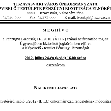
TISZAVASVÁRI VÁROS ÖNKORMÁNYZATA
PVISELŐ-TESTÜLETE PÉNZÜGYI
BIZOTTSÁGA ELNÖKÉ
4440 Tiszavasvári, Városháza tér 4.
l.: 42/520-500 Fax: 42/275-000 E-mail:
tvonkph@tiszavasvar
M E G H Í V Ó
a Pénzügyi Bizottság 118/2010. (XI.16.) számú határozatába foglalt
Ügyrendjében biztosított jogkörömben eljárva
a Képviselő - testület Pénzügyi Bizottságát
2012. július 24-én (kedd) 16.00 órára
összehívom.
Napirendi javaslat:
vetéséről szóló 5/2012.(II. 13.) önkormányzati rendeletének módosítás