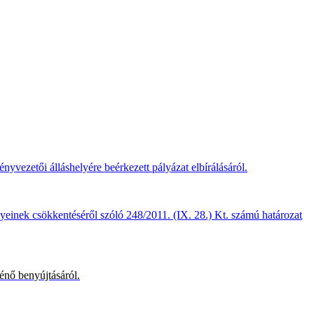
vezetői álláshelyére beérkezett pályázat elbírálásáról.
yeinek csökkentéséről szóló 248/2011. (IX. 28.) Kt. számú határozat
énő benyújtásáról.