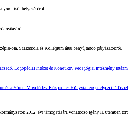
atályon kívül helyezéséről.
módosításáról.
özépiskola, Szakiskola és Kollégium által benyújtandó pályázatokról.
ácsadó, Logopédiai Intézet és Konduktív Pedagógiai Intézmény intézmény
ium és a Városi Művelődési Központ és Könyvtár engedélyezett álláshel
nkormányzatok 2012. évi támogatására vonatkozó igény II. ütemben tört