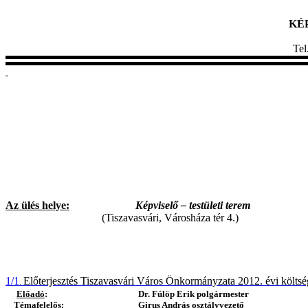
KÉ
Te
Az ülés helye:
Képviselő – testületi terem
(Tiszavasvári, Városháza tér 4.)
1/1
Előterjesztés Tiszavasvári Város Önkormányzata 2012. évi költség
.
Előadó
:
Dr. Fülöp Erik polgármester
Témafelelős:
Girus András osztályvezető