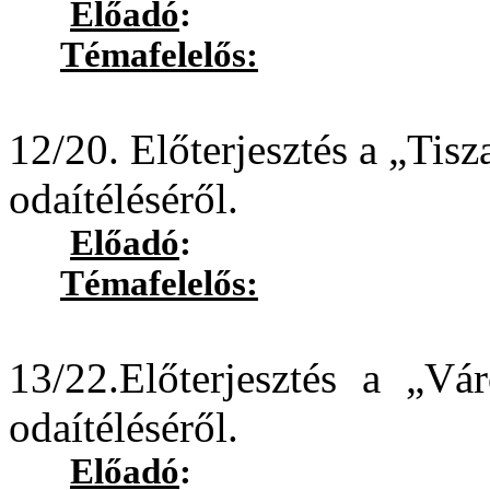
Előadó
:
Témafelelős:
Dr. Köblö
12/20. Előterjesztés a „Tisz
odaítéléséről.
Előadó
:
Témafelelős:
Dr. Tóth 
13/22.Előterjesztés a „Vá
odaítéléséről.
Előadó
: