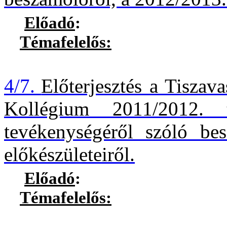
Előadó
:
Témafelelős:
Deli Zolt
4/7.
Előterjesztés a Tiszav
Kollégium 2011/2012. t
tevékenységéről szóló be
előkészületeiről.
Előadó
:
Témafelelős:
Deli Zolt