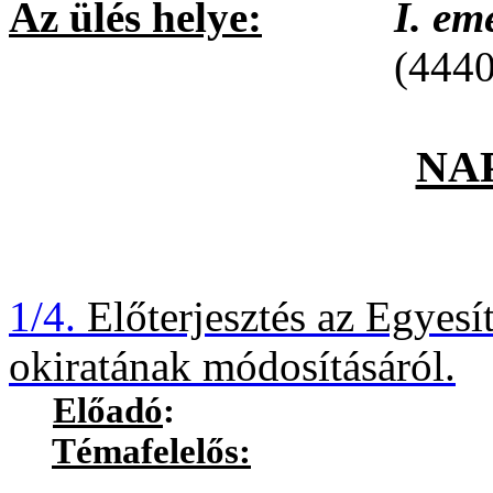
Az ülés helye:
I. emeleti
(4440 Tiszavasvár
NA
1/4.
Előterjesztés az Egyesí
okiratának módosításáról.
Előadó
:
Témafelelős:
Deli Zolt