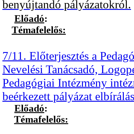
benyújtandó pályázatokról.
Előadó
:
Témafelelős:
Deli Zolt
7/11.
Előterjesztés a Pedag
Nevelési Tanácsadó, Logopé
Pedagógiai Intézmény intéz
beérkezett pályázat elbírálá
Előadó
:
Témafelelős:
Dr. Köblö