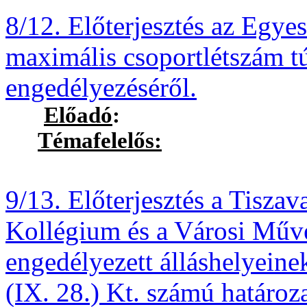
8/12.
Előterjesztés az Egye
maximális csoportlétszám tú
engedélyezéséről.
Előadó
:
Témafelelős:
Deli Zol
9/13.
Előterjesztés a Tiszav
Kollégium és a Városi Műv
engedélyezett álláshelyeine
(IX. 28.) Kt. számú határoz