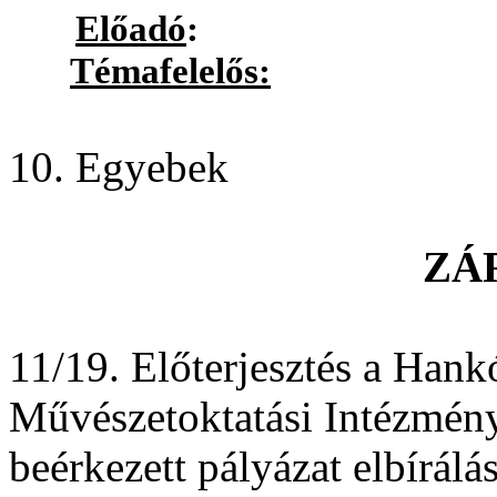
Előadó
:
Témafelelős:
Girus An
10. Egyebek
ZÁ
11/19
. Előterjesztés a Han
Művészetoktatási Intézmény
beérkezett pályázat elbírálás