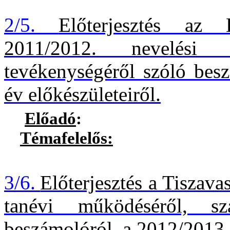
2/5.
Előterjesztés az 
2011/2012. nevelési 
tevékenységéről szóló besz
év előkészületeiről.
Előadó
:
Témafelelős:
Deli Zolt
3/6.
Előterjesztés a Tiszava
tanévi működéséről,
s
beszámolóról, a 2012/2013. 