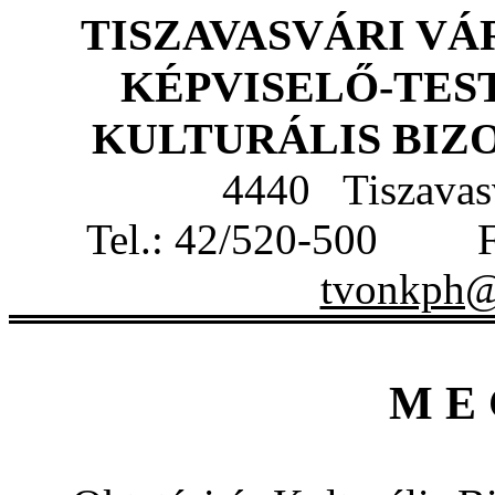
TISZAVASVÁRI V
KÉPVISELŐ-TE
KULTURÁLIS BI
4440 Tiszavasv
Tel.: 42/520-500 
tvonkph@t
M E 