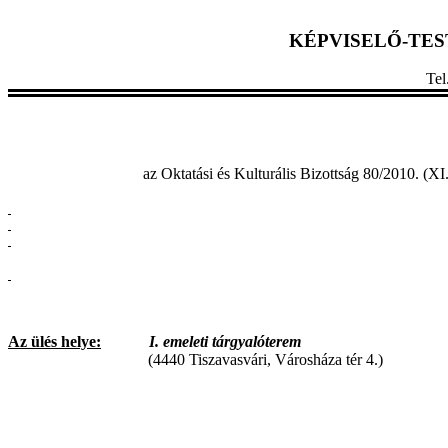
KÉPVISELŐ-TE
Te
az Oktatási és Kulturális Bizottság 80/2010. (XI
Az ülés helye:
I. emeleti tárgyalóterem
(4440 Tiszavasvári, Városháza tér 4.)