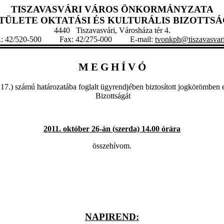
TISZAVASVÁRI VÁROS ÖNKORMÁNYZATA
STÜLETE
OKTATÁSI ÉS KULTURÁLIS BIZOTT
4440 Tiszavasvári, Városháza tér 4.
l.: 42/520-500 Fax: 42/275-000 E-mail:
tvonkph@tiszavasvar
M E G H Í V Ó
.17.) számú határozatába foglalt ügyrendjében biztosított jogkörömben el
Bizottságát
2011. október 26-án (szerda) 14.00 órára
összehívom.
NAPIREND: