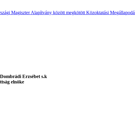
rszági Magiszter Alapítvány között megkötött Közoktatási Megállapodá
Dombrádi Erzsébet s.k
öke