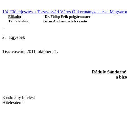
1/4. Előterjesztés a Tiszavasvári Város Önkormányzata és a Magyaro
Előadó
:
Dr. Fülöp Erik polgármester
Témafelelős:
Girus András osztályvezető
2.
Egyebek
Tiszavasvári, 2011. október 21.
Ráduly Sándorné 
a bizottság eln
Kiadmány hiteles!
Hitelesítem: