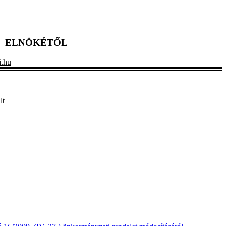
A ELNÖKÉTŐL
i.hu
lt