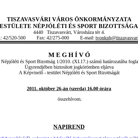
TISZAVASVÁRI VÁROS ÖNKORMÁNYZATA
TESTÜLETE
NÉPJÓLÉTI ÉS SPORT BIZOTTSÁG
4440 Tiszavasvári, Városháza tér 4.
l.: 42/520-500 Fax: 42/275-000 E-mail:
tvonkph@tiszavasvar
M E G H Í V Ó
 Népjóléti és Sport Bizottság 1/2010. (XI.17.) számú határozatába fogla
Ügyrendjében biztosított jogkörömben eljárva
A Képviselő - testület Népjóléti és Sport Bizottságát
2011. október 26-án (szerda) 16.00 órára
összehívom.
NAPIREND