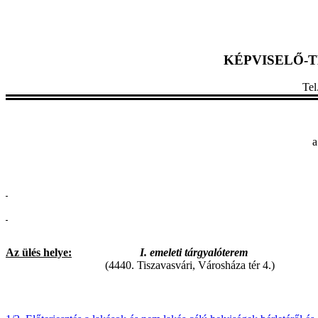
KÉPVISELŐ-
Te
a
Az ülés helye:
I. emeleti tárgyalóterem
(4440. Tiszavasvári, Városháza tér 4.)