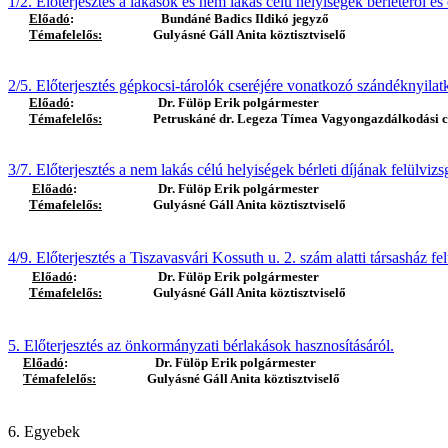
1/2. Előterjesztés a lakások és nem lakás célú helyiségek bérletéről é
Előadó
:
Bundáné Badics Ildikó jegyző
Témafelelős:
Gulyásné Gáll Anita köztisztviselő
2/5. Előterjesztés gépkocsi-tárolók cseréjére vonatkozó szándéknyila
Előadó
:
Dr. Fülöp Erik polgármester
Témafelelős:
Petruskáné dr. Legeza Tímea Vagyongazdálkodási cs
3/7. Előterjesztés a nem lakás célú helyiségek bérleti díjának felülvizsg
Előadó
:
Dr. Fülöp Erik polgármester
Témafelelős:
Gulyásné Gáll Anita köztisztviselő
4/9. Előterjesztés a Tiszavasvári Kossuth u. 2. szám alatti társasház f
Előadó
:
Dr. Fülöp Erik polgármester
Témafelelős:
Gulyásné Gáll Anita köztisztviselő
5. Előterjesztés az önkormányzati bérlakások hasznosításáról.
Előadó
:
Dr. Fülöp Erik polgármester
Témafelelős:
Gulyásné Gáll Anita köztisztviselő
6. Egyebek