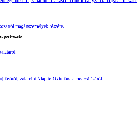
s elidegenítéséről, valamint a lakáscélú önkormányzati támogatásról szó
tkozatról magánszemélyek részére.
oportvezető
álatáról.
elújításáról, valamint Alapító Okiratának módosításáról.