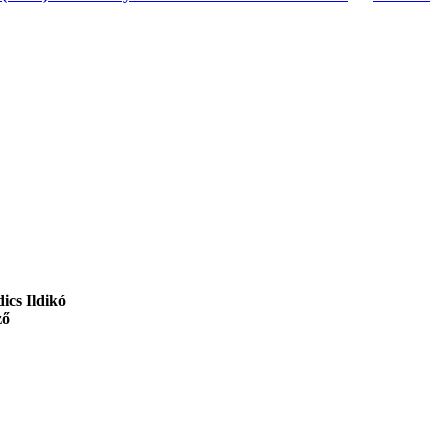
cs Ildikó
ző