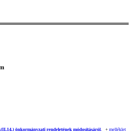
um
1.(II.14.) önkormányzati rendeletének módosításáról
.
+
melléklet