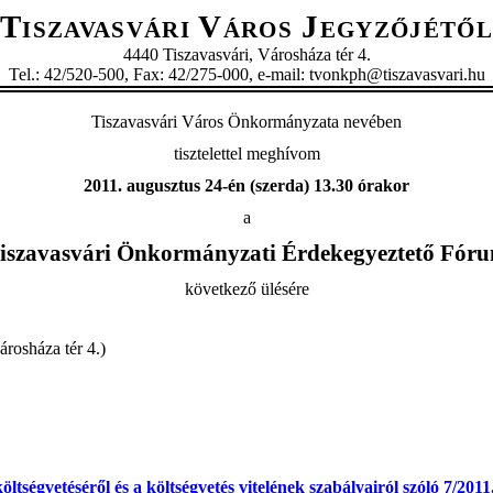
Tiszavasvári Város Jegyzőjétől
4440 Tiszavasvári, Városháza tér 4.
Tel.: 42/520-500, Fax: 42/275-000, e-mail: tvonkph@tiszavasvari.hu
Tiszavasvári Város Önkormányzata nevében
tisztelettel meghívom
2011. augusztus 24-én (szerda) 13.30 órakor
a
iszavasvári Önkormányzati Érdekegyeztető Fór
következő ülésére
árosháza tér 4.)
tségvetéséről és a költségvetés vitelének szabályairól szóló 7/201