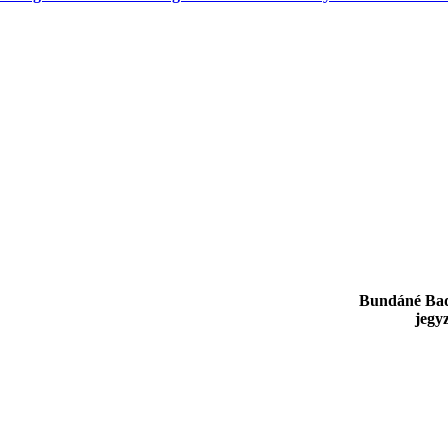
Bundáné Badi
jegy