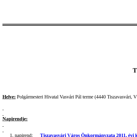
T
Helye:
Polgármesteri Hivatal Vasvári Pál terme (4440 Tiszavasvári, V
Napirendje:
1. napirend:
Tiszavasvári Város Önkormányzata 2011. évi köl