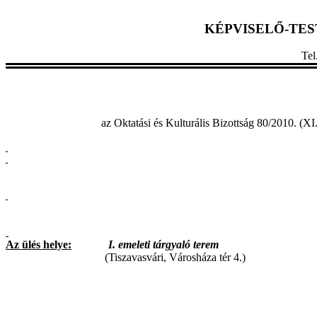
KÉPVISELŐ-TE
Te
az Oktatási és Kulturális Bizottság 80/2010. (XI
Az ülés helye:
I. emeleti tárgyaló terem
(Tiszavasvári, Városháza tér 4.)