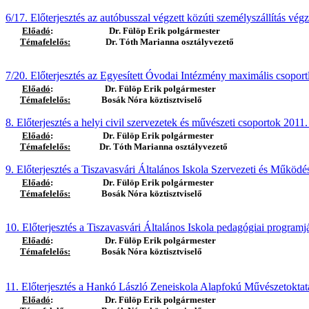
6/17.
Előterjesztés az autóbusszal végzett közúti személyszállítás vég
Előadó
:
Dr. Fülöp Erik polgármester
Témafelelős:
Dr. Tóth Marianna osztályvezető
7/20. Előterjesztés az Egyesített Óvodai Intézmény maximális csoport
Előadó
:
Dr. Fülöp Erik polgármester
Témafelelős:
Bosák Nóra köztisztviselő
8. Előterjesztés a helyi civil szervezetek és művészeti csoportok 201
Előadó
:
Dr. Fülöp Erik polgármester
Témafelelős:
Dr. Tóth Marianna osztályvezető
9. Előterjesztés a Tiszavasvári Általános Iskola Szervezeti és Működé
Előadó
:
Dr. Fülöp Erik polgármester
Témafelelős:
Bosák Nóra köztisztviselő
10. Előterjesztés a Tiszavasvári Általános Iskola pedagógiai programj
Előadó
:
Dr. Fülöp Erik polgármester
Témafelelős:
Bosák Nóra köztisztviselő
11. Előterjesztés a Hankó László Zeneiskola Alapfokú Művészetoktat
Előadó
:
Dr. Fülöp Erik polgármester