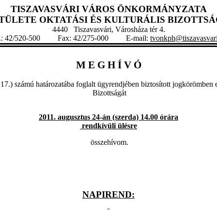
TISZAVASVÁRI VÁROS ÖNKORMÁNYZATA
STÜLETE
OKTATÁSI ÉS KULTURÁLIS BIZOTT
4440 Tiszavasvári, Városháza tér 4.
l.: 42/520-500 Fax: 42/275-000 E-mail:
tvonkph@tiszavasvar
M E G H Í V Ó
.17.) számú határozatába foglalt ügyrendjében biztosított jogkörömben el
Bizottságát
2011. augusztus 24-án (szerda) 14.00 órára
rendkívüli ülésre
összehívom.
NAPIREND: