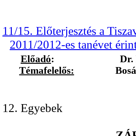
11/15. Előterjesztés a Tisza
2011/2012-es tanévet érint
Előadó
:
Dr.
Témafelelős:
Bosák Nóra
12. Egyebek
ZÁ