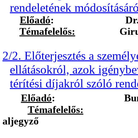
rendeletének módosításár
Előadó
:
Dr
Témafelelős:
Girus And
2/2. Előterjesztés a személ
ellátásokról, azok igénybe
térítési díjakról szóló ren
Előadó
:
Bun
Témafelelős:
Ostorhá
aljegyző