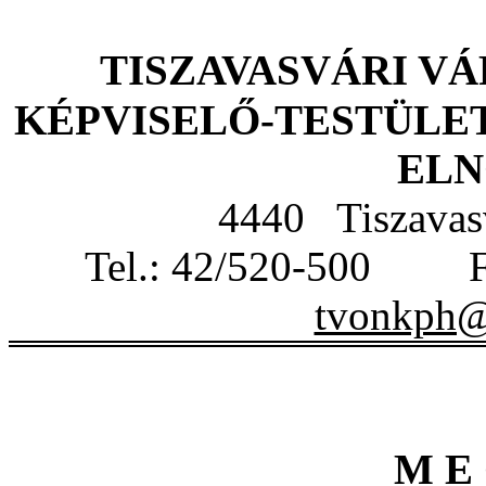
TISZAVASVÁRI V
KÉPVISELŐ-TESTÜLE
EL
4440 Tiszavasv
Tel.: 42/520-500 
tvonkph@t
M E 