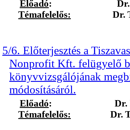
Előadó
:
Dr.
Témafelelős:
Dr. Tóth M
5/6. Előterjesztés a Tiszava
Nonprofit Kft. felügyelő b
könyvvizsgálójának megbíz
módosításáról.
Előadó
:
Dr.
Témafelelős:
Dr. Tóth M