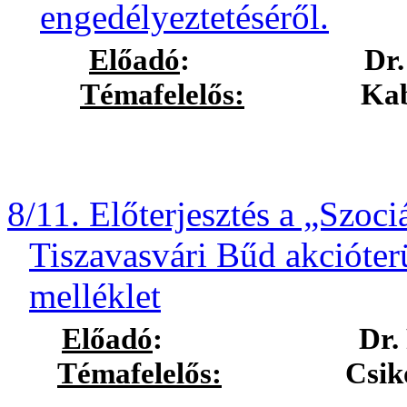
engedélyeztetéséről.
Előadó
:
Dr.
Témafelelős:
Kabai Jak
8/11. Előterjesztés a „Szoci
Tiszavasvári Bűd akcióter
melléklet
Előadó
:
Dr.
Témafelelős:
Csikós Lász