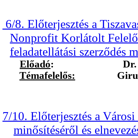
6/8. Előterjesztés a Tiszav
Nonprofit Korlátolt Felel
feladatellátási szerződés 
Előadó
:
Dr.
Témafelelős:
Girus Andr
7/10. Előterjesztés a Város
minősítéséről és elnevez