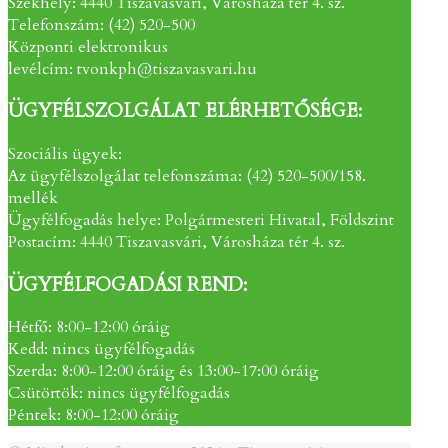
Székhely: 4440 Tiszavasvári, Városháza tér 4. sz.
Telefonszám: (42) 520-500
Központi elektronikus
levélcím: tvonkph@tiszavasvari.hu
ÜGYFÉLSZOLGÁLAT ELÉRHETŐSÉGE:
Szociális ügyek:
Az ügyfélszolgálat telefonszáma: (42) 520-500/158.
mellék
Ügyfélfogadás helye: Polgármesteri Hivatal, Földszint
Postacím: 4440 Tiszavasvári, Városháza tér 4. sz.
ÜGYFÉLFOGADÁSI REND:
Hétfő: 8:00-12:00 óráig
Kedd: nincs ügyfélfogadás
Szerda: 8:00-12:00 óráig és 13:00-17:00 óráig
Csütörtök: nincs ügyfélfogadás
Péntek: 8:00-12:00 óráig